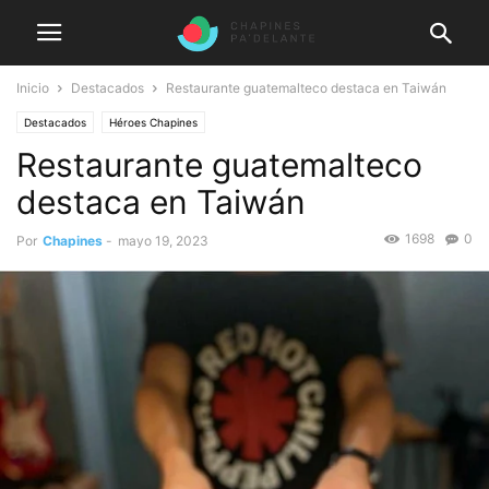
Inicio
Destacados
Restaurante guatemalteco destaca en Taiwán
Destacados
Héroes Chapines
Restaurante guatemalteco
destaca en Taiwán
1698
0
Por
Chapines
-
mayo 19, 2023