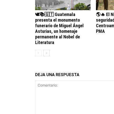
🕊️📚🇬🇹 Guatemala
🌎🔥 El N
presenta el monumento
seguridad
funerario de Miguel Ángel
Centroamé
Asturias, un homenaje
PMA
permanente al Nobel de
Literatura
DEJA UNA RESPUESTA