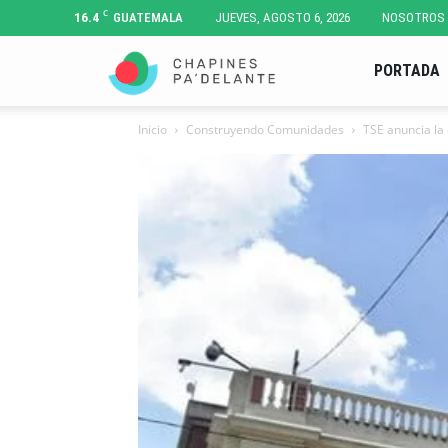
C
16.4
GUATEMALA
JUEVES, AGOSTO 6, 2026
NOSOTROS
Chapines
PORTADA
Inicio
Construyendo Comunidades
TSE anuncia la 
Pa'
Delante