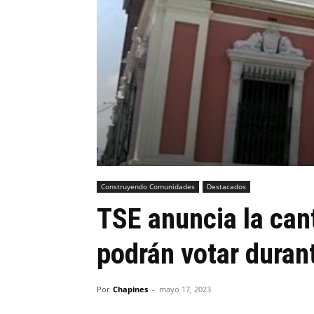
Construyendo Comunidades
Destacados
TSE anuncia la can
podrán votar duran
Por
Chapines
-
mayo 17, 2023