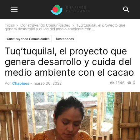
Inicio
Construyendo Comunidades
Tuq’tuquilal, el proyecto que
genera desarrollo y cuida del medio ambiente con...
Construyendo Comunidades
Destacados
Tuq’tuquilal, el proyecto que
genera desarrollo y cuida del
medio ambiente con el cacao
1546
0
Por
Chapines
-
marzo 30, 2022