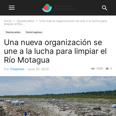
Inicio
Destacados
Una nueva organización se une a la lucha para
limpiar el Río...
Destacados
Notichapines
Una nueva organización se
une a la lucha para limpiar el
Río Motagua
1899
0
Por
Chapines
-
junio 20, 2022