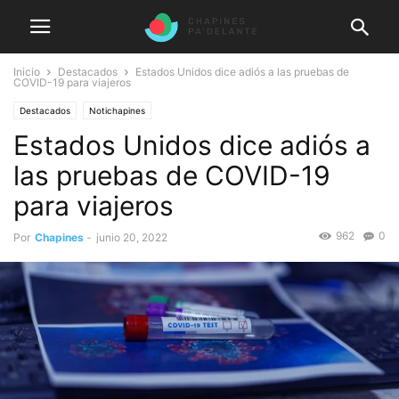
Inicio
Destacados
Estados Unidos dice adiós a las pruebas de
COVID-19 para viajeros
Destacados
Notichapines
Estados Unidos dice adiós a
las pruebas de COVID-19
para viajeros
962
0
Por
Chapines
-
junio 20, 2022