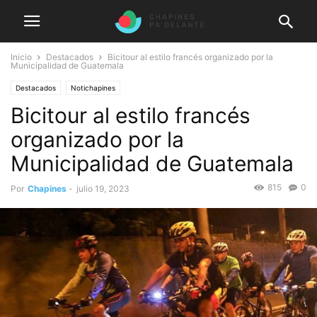
Inicio
Destacados
Bicitour al estilo francés organizado por la
Municipalidad de Guatemala
Destacados
Notichapines
Bicitour al estilo francés
organizado por la
Municipalidad de Guatemala
815
0
Por
Chapines
-
julio 19, 2023