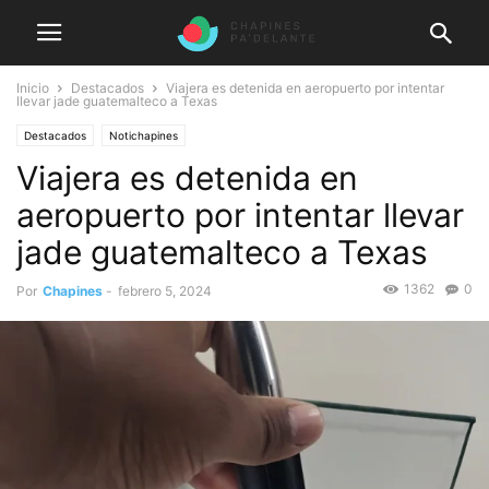
Inicio
Destacados
Viajera es detenida en aeropuerto por intentar
llevar jade guatemalteco a Texas
Destacados
Notichapines
Viajera es detenida en
aeropuerto por intentar llevar
jade guatemalteco a Texas
1362
0
Por
Chapines
-
febrero 5, 2024