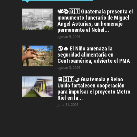
🕊️📚🇬🇹 Guatemala presenta el
monumento funerario de Miguel
Ángel Asturias, un homenaje
permanente al Nobel...
agosto 5, 2026
🌎🔥 El Niño amenaza la
seguridad alimentaria en
Centroamérica, advierte el PMA
agosto 3, 2026
🚆🇬🇹🤝 Guatemala y Reino
Unido fortalecen cooperación
para impulsar el proyecto Metro
Riel en la...
julio 31, 2026