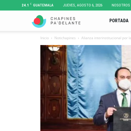
C
24.1
GUATEMALA
JUEVES, AGOSTO 6, 2026
NOSOTROS
Chapines
PORTADA
Inicio
Notichapines
Alianza interinstitucional por
Pa'
Delante