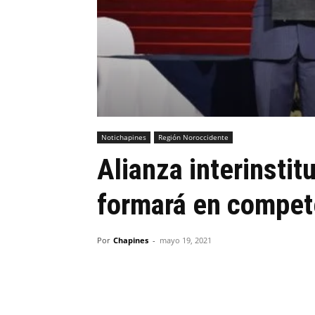
Notichapines
Región Noroccidente
Alianza interinstit
formará en compete
Por
Chapines
-
mayo 19, 2021