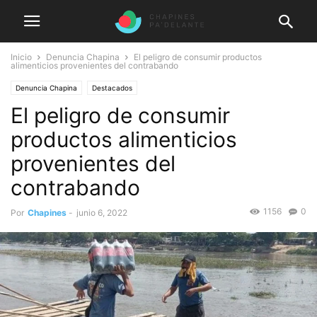
Inicio
Denuncia Chapina
El peligro de consumir productos
alimenticios provenientes del contrabando
Denuncia Chapina
Destacados
El peligro de consumir
productos alimenticios
provenientes del
contrabando
1156
0
Por
Chapines
-
junio 6, 2022