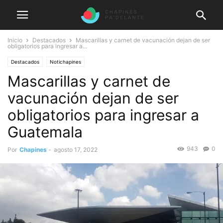
Inicio
Destacados
Mascarillas y carnet de vacunación dejan de ser
obligatorios para ingresar a...
Destacados
Notichapines
Mascarillas y carnet de
vacunación dejan de ser
obligatorios para ingresar a
Guatemala
943
0
Por
Chapines
-
agosto 17, 2022