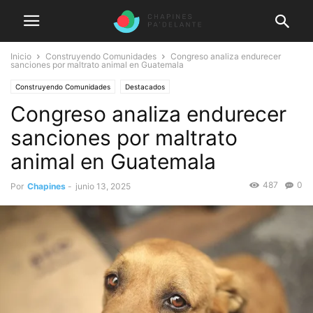
Inicio
Construyendo Comunidades
Congreso analiza endurecer
sanciones por maltrato animal en Guatemala
Construyendo Comunidades
Destacados
Congreso analiza endurecer
sanciones por maltrato
animal en Guatemala
487
0
Por
Chapines
-
junio 13, 2025