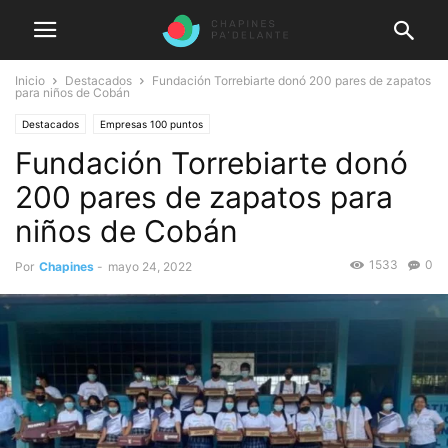
Inicio
Destacados
Fundación Torrebiarte donó 200 pares de zapatos
para niños de Cobán
Destacados
Empresas 100 puntos
Fundación Torrebiarte donó
200 pares de zapatos para
niños de Cobán
1533
0
Por
Chapines
-
mayo 24, 2022