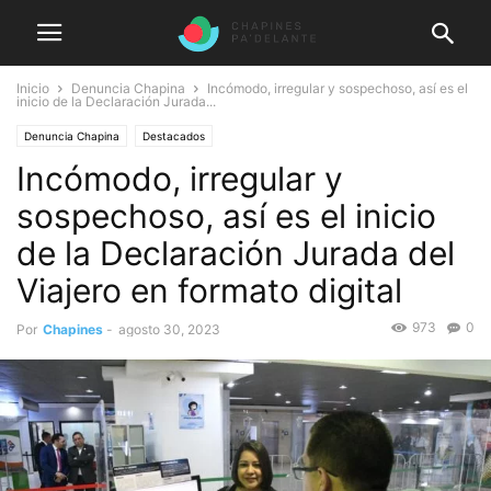
Inicio
Denuncia Chapina
Incómodo, irregular y sospechoso, así es el
inicio de la Declaración Jurada...
Denuncia Chapina
Destacados
Incómodo, irregular y
sospechoso, así es el inicio
de la Declaración Jurada del
Viajero en formato digital
973
0
Por
Chapines
-
agosto 30, 2023